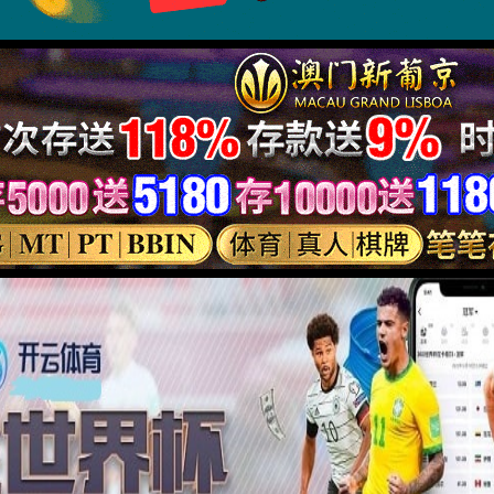
人
张振方
书
宋晓东
山东省济南市经十路7000号汉峪金谷A3地块1
山东省济南市经十路7000号汉峪金谷A3地块1
250101
http://
www.hanon.cc
hanonzqb@hanon.cc
控股
新闻动态
投资者关系
招贤纳士
3
公司新闻
证券概况
社会招聘
投资者服务
校园招聘