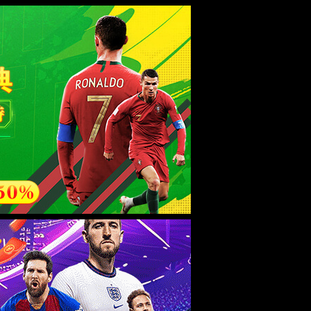
Language
联系我们