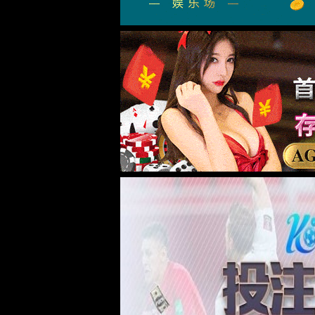
法定代表
董事会秘
注册地址
办公地址
邮政编码
公司网址
电子邮箱
关于我们
太阳成集团tyc4633
公司简介
山东太阳成集团tyc463
太阳成集团tyc4633文化
悟空仪器