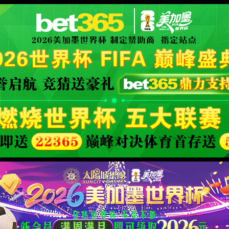
应用方案
行业应用
技术支持
分布网络
视频中心