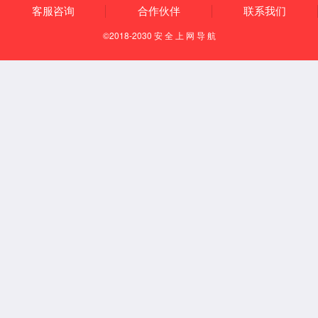
白小白
武汉太阳成集团tyc4633
南京太阳成集团tyc4633
郑州太阳成集团tyc4633
太阳成集团tyc4633官方微信
太阳成集团tyc4633官网移动端
山东省济南市高新区经十路7000号
汉峪金谷A3地块1号楼第四层